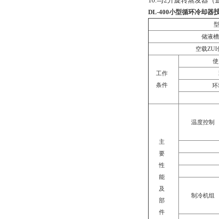
10.与2升旋转蒸发
DL-400
小型循环冷却器
储液槽
空载ZUI
使
工作
条件
环
温度控制
主
要
性
能
及
制冷机组
部
件