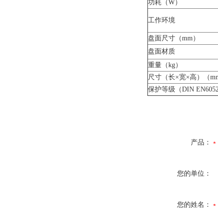
功耗（W）
工作环境
盘面尺寸（mm）
盘面材质
重量（kg）
尺寸（长×宽×高）（m
保护等级（DIN EN605
产品：
您的单位：
您的姓名：