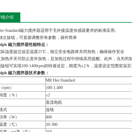
详细介绍
 Hei-Standard磁力搅拌器适用于无外接温度传感器要求的标准应用。
独立旋钮，可直接调整所有参数，操作简单
dolph 磁力搅拌器
性能特点：
实际温度超过设定温度25℃，独立安全电路将关闭加热，确保操作安全
立加热开关可防止意外加热，且加热过程中持续高亮提醒。此外，当关闭
旋钮可实现100-1400rpm的转速设定，精度为±2％，温度设定范围室温至3
dolph 磁力搅拌器
技术参数：
MR Hei-Standard
（rpm）
100-1,400
精度（％）
±2
直流电机
模式
连续
功率（W）
800
温度（℃）
20-300
温度，zui高（℃）
250