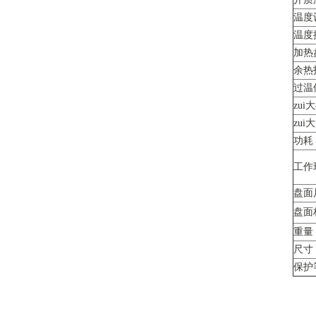
温度
温度
加热
余热
过温
zu
zu
功耗
工作
盘面
盘面
重量
尺寸
保护等