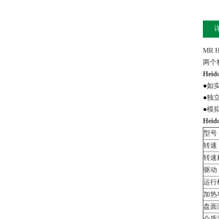
MR
两个
Hei
●
如
●
独
●
模拟
Hei
型号
转速
转速
驱动
运行
加热
盘面
介质