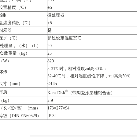
设置精度（℃）
±5
控制
微处理器
盘温度精度（℃）
±5
指示器
是
保护（℃）
超过设定温度25℃
i大处理量，（水）（L）
20
i大负载重量（kg）
25
（W）
820
5-31℃时，相对湿度zui高80％；
环境
32-40℃时，相对湿度线性下降，zui高为50％
尺寸（mm）
Ø145
®
材质
Kera-Disk
（带陶瓷涂层硅铝合金）
（kg）
2.9
（长×宽×高）（mm）
173×277×94
级（DIN EN60529）
IP 32