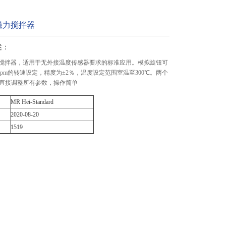
h 磁力搅拌器
述：
h 磁力搅拌器，适用于无外接温度传感器要求的标准应用。模拟旋钮可
400rpm的转速设定，精度为±2％，温度设定范围室温至300℃。两个
直接调整所有参数，操作简单
MR Hei-Standard
2020-08-20
1519