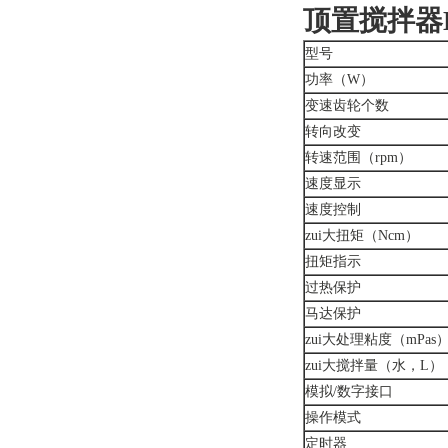
顶置搅拌器Hei
型号
功率（W）
变速齿轮个数
转向改变
转速范围（rpm）
速度显示
速度控制
zui大扭矩（Ncm）
扭矩指示
过热保护
马达保护
zui大处理粘度（mPas
zui大搅拌量（水，L）
模拟/数字接口
操作模式
定时器