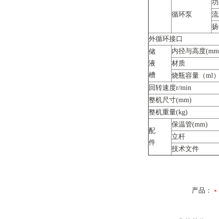
功
循环泵
流
扬
外循环接口
内径与高度(mm
储
液
材质
槽
烧瓶容量（ml
回转速度r/min
整机尺寸(mm)
整机重量(kg)
保温管(mm)
配
立杆
件
技术文件
产品：