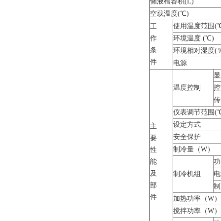
储液槽容积(L)
空载温度(℃)
使用温度范围(℃
工
作
环境温度 (℃)
条
环境相对湿度(％
件
电源
显
温度控制
控
传
仪表调节范围(℃
设定方式
主
安全保护
要
制冷量（W）
性
能
功
及
制冷机组
电
部
制
件
加热功率（W）
搅拌功率（W）