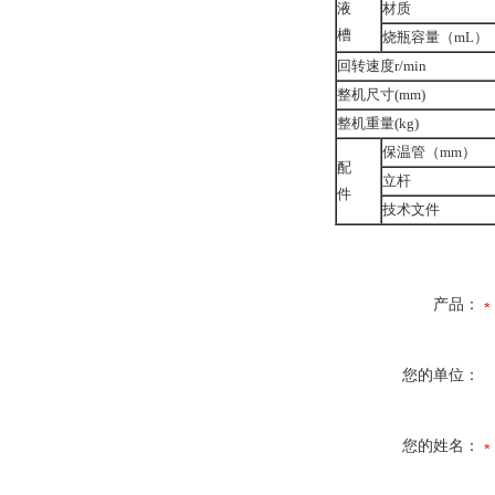
液
材质
槽
烧瓶容量（mL）
回转速度r/min
整机尺寸(mm)
整机重量(kg)
保温管（mm）
配
立杆
件
技术文件
产品：
您的单位：
您的姓名：