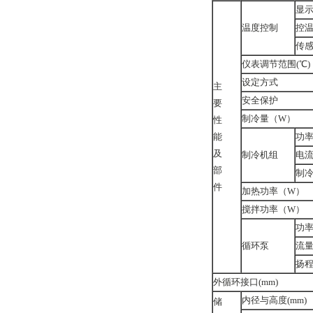
显
温度控制
控温
传
仪表调节范围(℃)
设定方式
主
安全保护
要
制冷量（W）
性
能
功率
及
制冷机组
电流
部
制
件
加热功率（W）
搅拌功率（W）
功率
循环泵
流量(
扬程
外循环接口(mm)
内径与高度(mm)
储