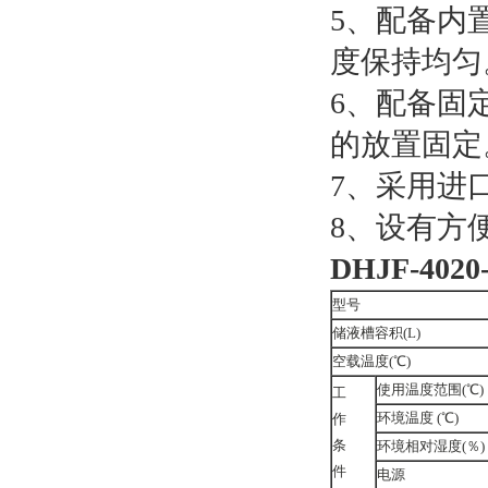
5、配备内
度保持均匀
6、配备固
的放置固定
7、采用进
8、设有方
DHJF-4
型号
储液槽容积(L)
空载温度(℃)
使用温度范围(℃)
工
环境温度 (℃)
作
条
环境相对湿度(％)
件
电源