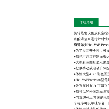
详细介绍
旋转蒸发仪集成真空控
点的溶剂来进行针对性
海道尔夫Hei-VAP Pre
●为了提高安全性，可
●您也可通过控制面板
●大型彩色图形显示屏
●提供手动或电动升降
●体验大型4.3＂彩色
●Hei-VAPPrecis
●设置省时省力-可识
●您可以轻松应对zui
●内置30种zui常见
个程序可以单独命名，