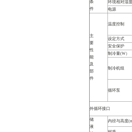
条
环境相对湿度
件
电源
温度控制
主
设定方式
要
安全保护
性
制冷量(W）
能
及
制冷机组
部
件
循环泵
外循环接口
储
内径与高度(m
液
材质