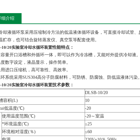
详细介绍
冷却液循环泵采用压缩制冷方法的低温液体循环设备，可直接冷却试管、
温贮存，也可结合旋转蒸发仪、真空泵等配套使用。
B-10/20实验室冷却水循环装置
性能特点：
大容量开口浴槽和外循环一体，即可以作为冷冻槽，又能对外提供冷却液
温度数字设定，液晶显示，操作简单。
采用进口压缩机，高可靠性、高效率。
循环系统采用SUS304高分子防腐材料，可防锈、防腐蚀、防低温液体污染
B-10/20实验室冷却水循环装置
技术参数：
DLSB-10/20
槽容积(L)
10
ui低温度(℃)
-20
使用温度范围(℃)
-20～室温
*环境温度(℃)
≤25
环境相对湿度(％)
≤60
电源
220V±10％ 50Hz