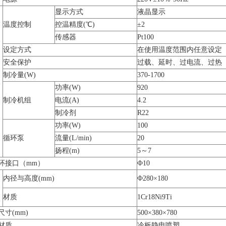
显示方式
液晶显示
温度控制
控温精度(℃)
±2
传感器
Pt100
设定方式
在使用温度范围内任意设定
安全保护
过载、延时、过电流、过热
制冷量(W)
370-1700
功率(W)
920
制冷机组
电流(A)
4.2
制冷剂
R22
功率(W)
100
循环泵
流量(L/min)
20
扬程(m)
5～7
环接口（mm）
Ф10
内径与高度(mm)
Ф280×180
材质
1Cr18Ni9Ti
尺寸(mm)
500×380×780
材质
冷板静电喷塑