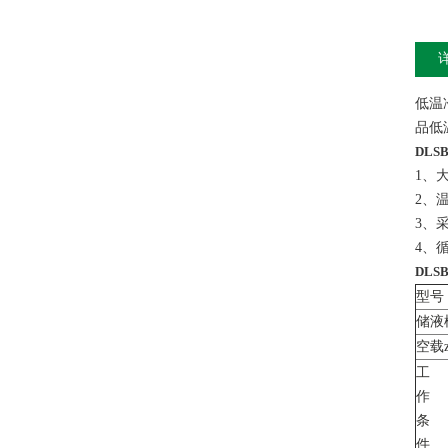
低温
品低
DLS
1、
2、
3、
4、
DLS
型号
储液
空载z
工
作
条
件