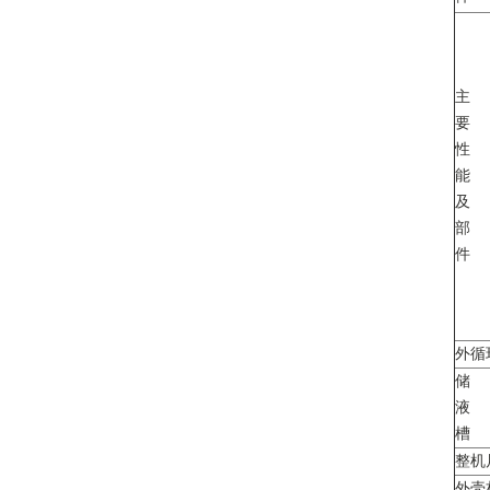
主
要
性
能
及
部
件
外循
储
液
槽
整机
外壳