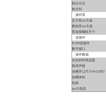
制冷方式
制冷剂
循环泵
压力泵zui大值
吸收泵zui大值
泵连接螺纹尺寸
连接件
Pt100连接件
数字接口
操作数据
允许的环境温度
噪音声级
浴槽开口尺寸WxD/BD
浴槽体积
电源
zui大电流