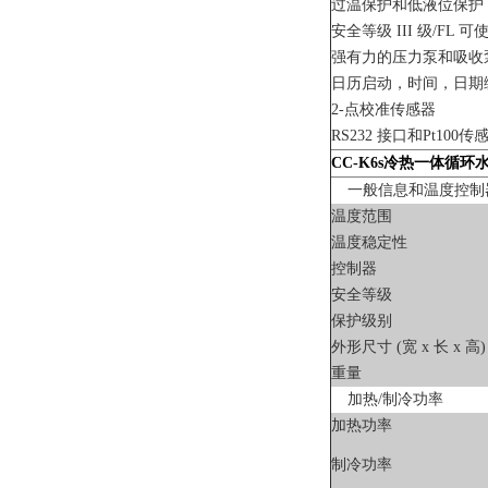
过温保护和低液位保
安全等级 III 级/FL 
强有力的压力泵和吸
日历启动，时间，日
2-点校准传感器
RS232 接口和Pt100
CC-K6s
冷热一体循环
一般信息和温度控
温度范围
温度稳定性
控制器
安全等级
保护级别
外形尺寸 (宽 x 长 x 高)
重量
加热/制冷功率
加热功率
制冷功率