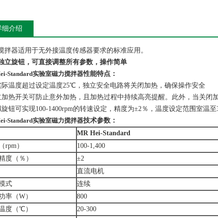
详细介绍
搅拌器适用于无外接温度传感器要求的标准应用。
独立旋钮，可直接调整所有参数，操作简单
ei-Standard
实验室磁力搅拌器
性能特点：
实际温度超过设定温度25℃，独立安全电路将关闭加热，确保操作安全
立加热开关可防止意外加热，且加热过程中持续高亮提醒。此外，当关闭
旋钮可实现100-1400rpm的转速设定，精度为±2％，温度设定范围室温至3
ei-Standard
实验室磁力搅拌器
技术参数：
MR Hei-Standard
（rpm）
100-1,400
精度（％）
±2
直流电机
模式
连续
功率（W）
800
温度（℃）
20-300