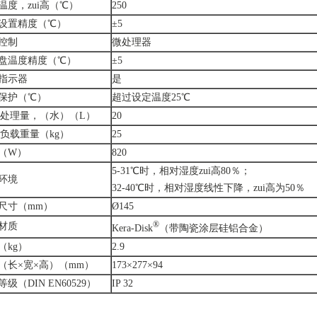
温度，zui高（℃）
250
设置精度（℃）
±5
控制
微处理器
盘温度精度（℃）
±5
指示器
是
保护（℃）
超过设定温度25℃
i大处理量，（水）（L）
20
i大负载重量（kg）
25
（W）
820
5-31℃时，相对湿度zui高80％；
环境
32-40℃时，相对湿度线性下降，zui高为50％
尺寸（mm）
Ø145
®
材质
Kera-Disk
（带陶瓷涂层硅铝合金）
（kg）
2.9
（长×宽×高）（mm）
173×277×94
级（DIN EN60529）
IP 32