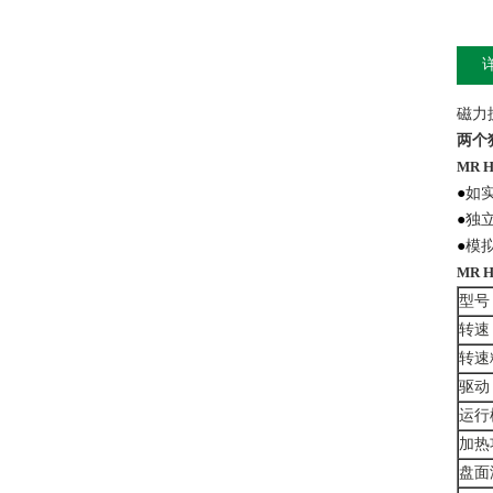
磁力
两个
MR H
●
如
●
独
●
模拟
MR H
型号
转速
转速
驱动
运行
加热
盘面