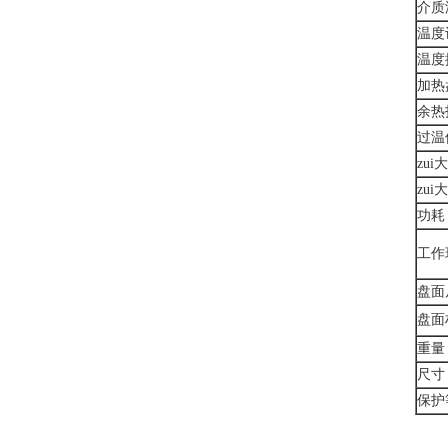
介质
温度
温度
加热
余热
过温
zu
zu
功耗
工作
盘面
盘面
重量
尺寸
保护等