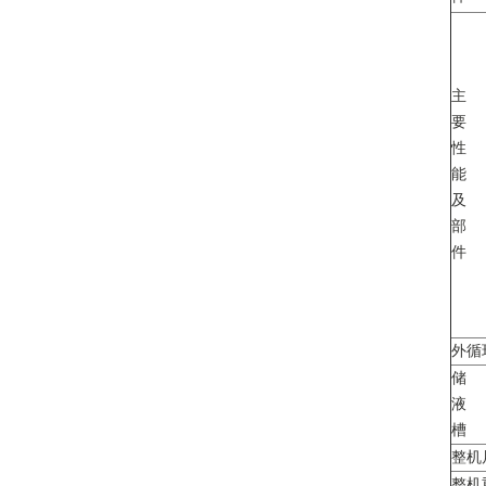
主
要
性
能
及
部
件
外循环
储
液
槽
整机
整机重