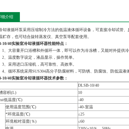
详细介绍
冷却液循环泵采用压缩制冷方法的低温液体循环设备，可直接冷却试管、
温贮存，也可结合旋转蒸发仪、真空泵等配套使用。
B-10/40实验室冷却液循环器
性能特点：
1、大容量开口浴槽和外循环一体，即可以作为冷冻槽，又能对外提供
2、温度数字设定，液晶显示，操作简单。
3、采用进口压缩机，高可靠性、高效率。
4、循环系统采用SUS304高分子防腐材料，可防锈、防腐蚀、防低温液
B-10/40实验室冷却液循环器
技术参数：
DLSB-10/40
槽容积(L)
10
ui低温度(℃)
-40
使用温度范围(℃)
-40-室温
*环境温度(℃)
≤25
环境相对湿度(％)
≤60
电源
220V±10％ 50Hz