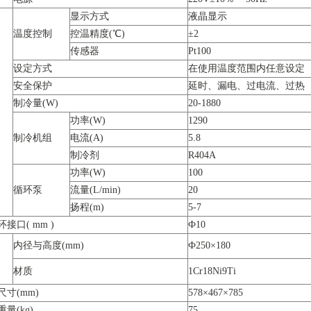
显示方式
液晶显示
温度控制
控温精度(℃)
±2
传感器
Pt100
设定方式
在使用温度范围内任意设定
安全保护
延时、漏电、过电流、过热
制冷量(W)
20-1880
功率(W)
1290
制冷机组
电流(A)
5.8
制冷剂
R404A
功率(W)
100
循环泵
流量(L/min)
20
扬程(m)
5-7
接口( mm )
Ф10
内径与高度(mm)
Ф250×180
材质
1Cr18Ni9Ti
尺寸(mm)
578×467×785
量(kg)
75