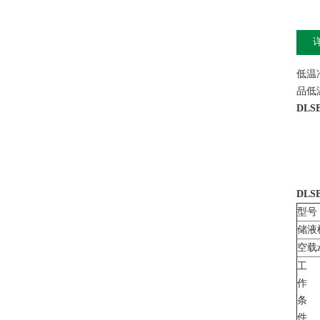
低温
品低
DLS
DLS
型号
储液
空载z
工
作
条
件