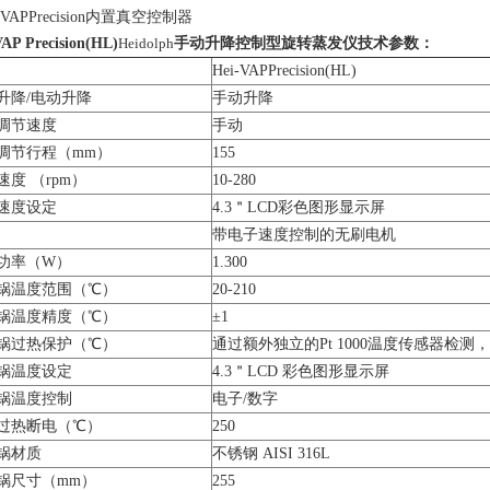
i-VAPPrecision内置真空控制器
VAP Precision(HL)
Heidolph
手动升降控制型旋转蒸发仪
技术参数：
Hei-VAPPrecision(HL)
升降/电动升降
手动升降
调节速度
手动
调节行程（mm）
155
速度 （rpm）
10-280
速度设定
4.3＂LCD彩色图形显示屏
带电子速度控制的无刷电机
功率（W）
1.300
锅温度范围（℃）
20-210
锅温度精度（℃）
±1
锅过热保护（℃）
通过额外独立的Pt 1000温度传感器检测
锅温度设定
4.3＂LCD 彩色图形显示屏
锅温度控制
电子/数字
过热断电（℃）
250
锅材质
不锈钢 AISI 316L
锅尺寸（mm）
255