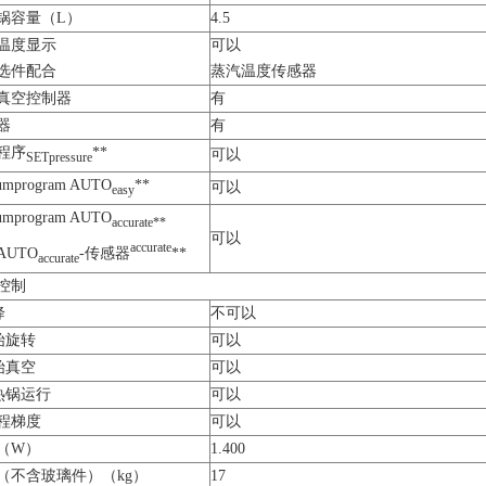
锅容量（L）
4.5
温度显示
可以
选件配合
蒸汽温度传感器
真空控制器
有
器
有
程序
**
可以
SETpressure
umprogram AUTO
**
可以
easy
umprogram AUTO
accurate**
可以
accurate
AUTO
-传感器
**
accurate
控制
降
不可以
开始旋转
可以
开始真空
可以
加热锅运行
可以
程梯度
可以
（W）
1.400
（不含玻璃件）（kg）
17