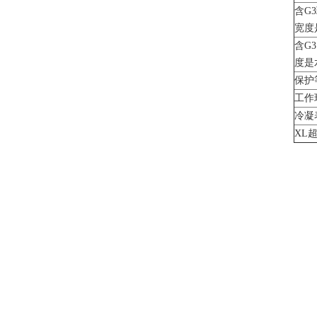
含G
宽度是
含G
度是水
保护等
工作
冷凝
XL