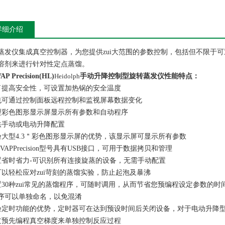
详细介绍
蒸发仪集成真空控制器，为您提供zui大范围的参数控制，包括但不限于
溶剂来进行针对性定点蒸馏。
VAP Precision(HL)
Heidolph
手动升降控制型旋转蒸发仪
性能特点：
了提高安全性，可设置加热锅的安全温度
也可通过控制面板远程控制和监视屏幕数据变化
型彩色图形显示屏显示所有参数和自动程序
供手动或电动升降配置
验大型4.3＂彩色图形显示屏的优势，该显示屏可显示所有参数
i-VAPPrecision型号具有USB接口，可用于数据拷贝和管理
置省时省力-可识别所有连接旋蒸的设备，无需手动配置
可以轻松应对zui苛刻的蒸馏实验，防止起泡及暴沸
置30种zui常见的蒸馏程序，可随时调用，从而节省您预编程设定参数的
序可以单独命名，以免混淆
验定时功能的优势，定时器可在达到预设时间后关闭设备，对于电动升降
过预先编程真空梯度来单独控制反应过程