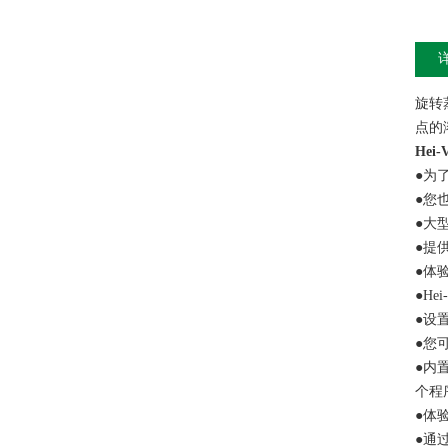
旋转
点的
Hei-
●为
●您
●大
●提
●体
●He
●设
●您
●内
个程
●体
●通