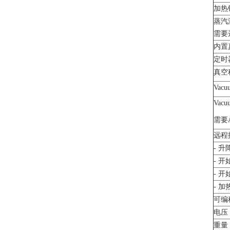
加热
蒸汽
需要
内置
定时
真空
Vacu
Vacu
需要
远程
- 升
- 
- 
- 
可编
电压
重量