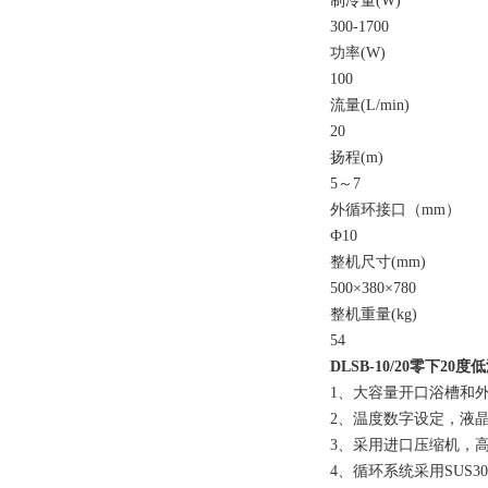
制冷量(W)
300-1700
功率(W)
100
流量(L/min)
20
扬程(m)
5～7
外循环接口（mm）
Ф10
整机尺寸(mm)
500×380×780
整机重量(kg)
54
DLSB-10/20
零下20度
1、大容量开口浴槽和
2、温度数字设定，液
3、采用进口压缩机，
4、循环系统采用SUS