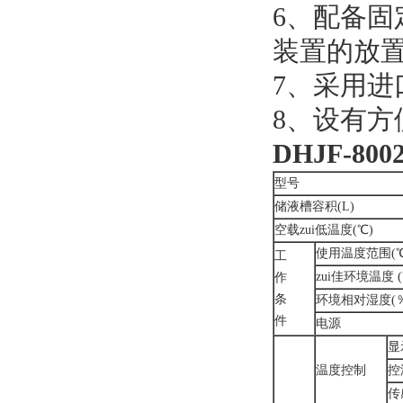
6、配备
装置的放
7、采用
8、设有
DHJF-800
型号
储液槽容积(L)
空载zui低温度(℃)
使用温度范围(℃
工
zui
佳环境温度 (
作
条
环境相对湿度(％
件
电源
显
温度控制
控
传