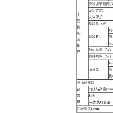
仪表调节范围(℃
设定方式
主
安全保护
要
制冷量（W）
性
功
能
制冷机组
电
及
制
部
加热功率（W）
件
搅拌功率（W）
功
循环泵
流量
扬
外循环接口
内径与高度(mm
储
液
材质
槽
zui大烧瓶容量
回转速度r/min