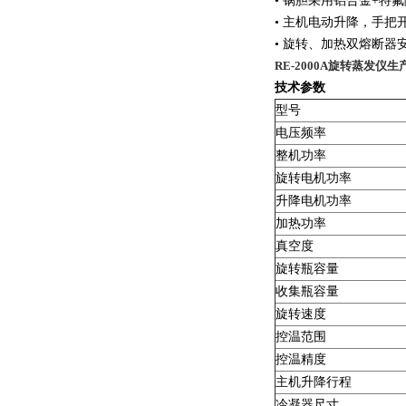
• 锅胆采用铝合金+特
• 主机电动升降，手把
• 旋转、加热双熔断器
RE-2000A旋转蒸发仪生
技术参数
型号
电压频率
整机功率
旋转电机功率
升降电机功率
加热功率
真空度
旋转瓶容量
收集瓶容量
旋转速度
控温范围
控温精度
主机升降行程
冷凝器尺寸