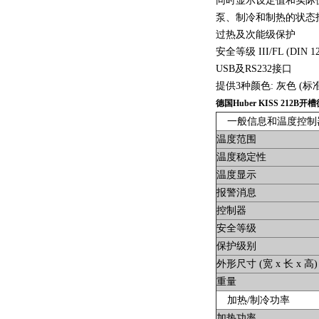
同时显示设定值和实际值、
泵、制冷和制热的状态
过热及次能级保护
安全等级 III/FL (DIN 12
USB及RS232接口
提供3种颜色: 灰色 (
德国Huber KISS 212B
一般信息和温度控
温度范围
温度稳定性
温度显示
报警消息
控制器
安全等级
保护级别
外形尺寸 (宽 x 长 x 高)
重量
加热/制冷功率
加热功率