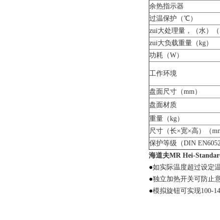
余热指示器
过温保护（℃）
zui大处理量，（水）（
zui大负载重量（kg）
功耗（W）
工作环境
盘面尺寸（mm）
盘面材质
重量（kg）
尺寸（长×宽×高）（m
保护等级（DIN EN605
海道夫MR Hei-Stand
●
如实际温度超过设定温
●
独立加热开关可防止
●
模拟旋钮可实现100-