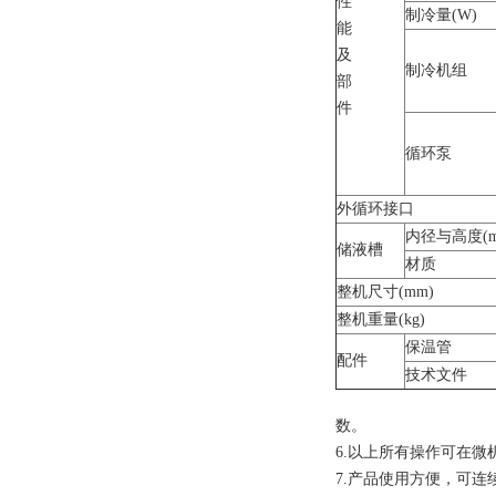
性
制冷量(W)
能
及
制冷机组
部
件
循环泵
外循环接口
内径与高度(m
储液槽
材质
整机尺寸(mm)
整机重量(kg)
保温管
配件
技术文件
数。
6.以上所有操作可在
7.产品使用方便，可连