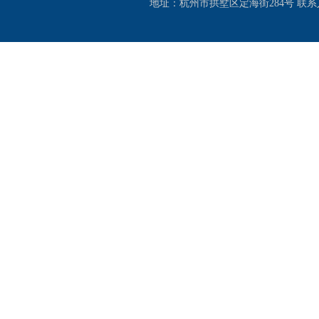
地址：杭州市拱墅区定海街284号 联系人