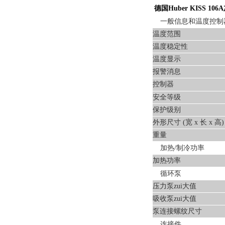
德国Huber KISS 1
一般信息和温度控制
温度范围
温度稳定性
温度显示
报警消息
控制器
安全等级
保护级别
外形尺寸 (宽 x 长 x 高)
重量
加热/制冷功率
加热功率
循环泵
压力泵zui大值
吸收泵zui大值
泵连接螺纹尺寸
连接件