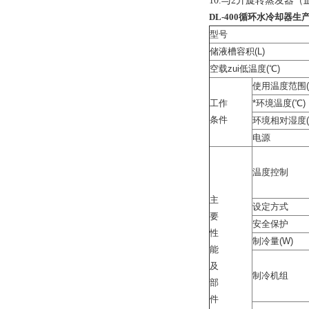
10.与2升旋转蒸发
DL-400循环水冷却器生
型号
储液槽容积(L)
空载zui低温度(℃)
使用温度范围(
工作
*环境温度(℃)
条件
环境相对湿度(
电源
温度控制
主
设定方式
要
安全保护
性
制冷量(W)
能
及
制冷机组
部
件