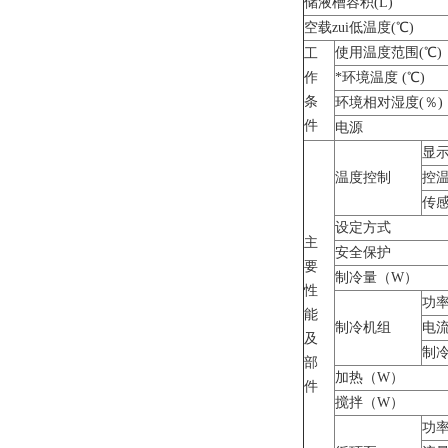
储液槽容积(L)
空载zui低温度(℃)
使用温度范围(℃)
工
作
*环境温度 (℃)
条
环境相对湿度(％)
件
电源
显
温度控制
控温
传
设定方式
主
安全保护
要
制冷量（W）
性
功率
能
制冷机组
电流
及
制
部
加热（W）
件
搅拌（W）
功率