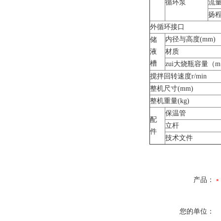
循环泵
流量(
扬程
外循环接口
内径与高度(mm)
储
液
材质
槽
zui大烧瓶容量（m
搅拌回转速度r/min
整机尺寸(mm)
整机重量(kg)
保温管
配
立杆
件
技术文件
产品：
您的单位：