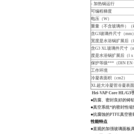
- 加热锅运行
可编程梯度
电压（W）
重量（不含玻璃件）（k
含G3玻璃件尺寸（mm
宽度是水浴锅扩展后（l x 
含G3 XL玻璃件尺寸（
度是水浴锅扩展后（l x w
保护等级***（DIN EN 
工作环境
冷凝表面积（cm2）
XL超大冷凝管冷凝表面
Hei-VAP Core HL/G3
●防腐、密封良好的铸
●真空系统*的密封性
●抗腐蚀的PTFE真空
性能特点
●直观的加强玻璃面板