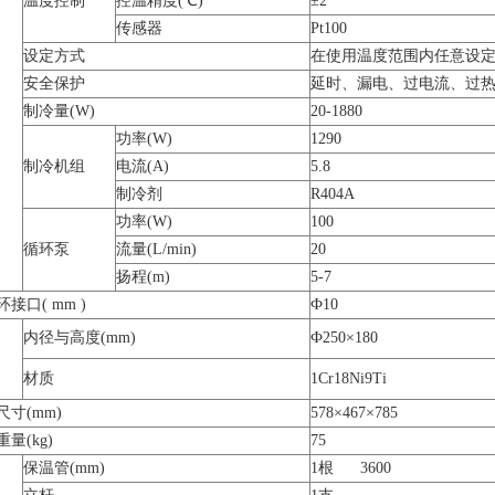
温度控制
控温精度(℃)
±2
传感器
Pt100
设定方式
在使用温度范围内任意设
安全保护
延时、漏电、过电流、过
制冷量(W)
20-1880
功率(W)
1290
制冷机组
电流(A)
5.8
制冷剂
R404A
功率(W)
100
循环泵
流量(L/min)
20
扬程(m)
5-7
接口( mm )
Ф10
内径与高度(mm)
Ф250×180
材质
1Cr18Ni9Ti
尺寸(mm)
578×467×785
量(kg)
75
保温管(mm)
1根 3600