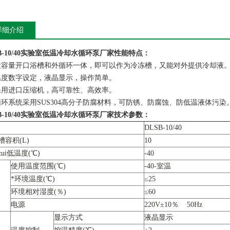
详细介绍
SB-10/40实验室低温冷却水循环泵厂家
性能特点：
大容量开口浴槽和外循环一体，即可以作为冷冻槽，又能对外提供冷却液
温度数字设定，液晶显示，操作简单。
采用进口压缩机，高可靠性、高效率。
循环系统采用SUS304高分子防腐材料，可防锈、防腐蚀、防低温液体污染
SB-10/40实验室低温冷却水循环泵厂家
技术参数：
DLSB-10/40
槽容积(L)
10
ui低温度(℃)
-40
使用温度范围(℃)
-40-室温
*环境温度(℃)
≤25
环境相对湿度(％)
≤60
电源
220V±10％ 50Hz
显示方式
液晶显示