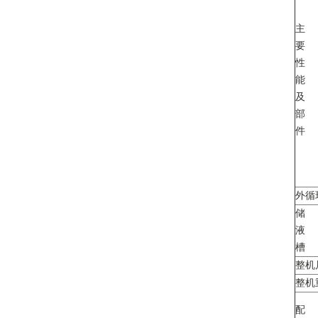
主
要
性
能
及
部
件
外循环
储
液
槽
整机
整机重
配