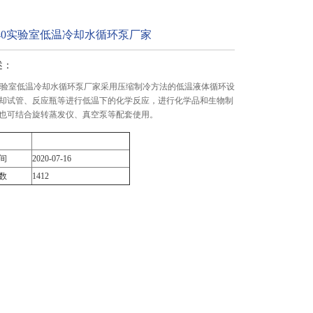
10/40实验室低温冷却水循环泵厂家
述：
/40实验室低温冷却水循环泵厂家采用压缩制冷方法的低温液体循环设
却试管、反应瓶等进行低温下的化学反应，进行化学品和生物制
也可结合旋转蒸发仪、真空泵等配套使用。
间
2020-07-16
数
1412