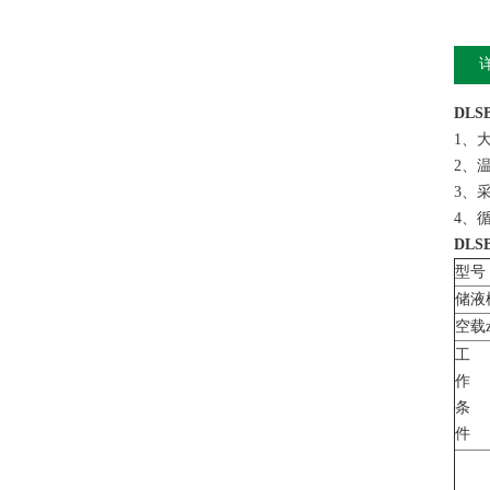
DL
1、
2、
3、
4、
DL
型号
储液
空载z
工
作
条
件