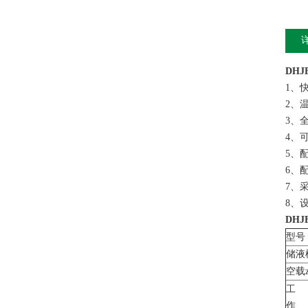
DHJF
1、
2、
3、
4、
5、
6、
7、
8、
DHJF
型号
储液
空载z
工
作