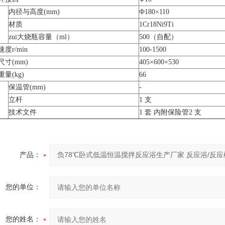
内径与高度(mm)
Ф180×110
材质
1Cr18Ni9Ti
zui大烧瓶容量（ml）
500（自配）
度r/min
100-1500
尺寸(mm)
405×600×530
量(kg)
66
保温管(mm)
-
立杆
1 支
技术文件
1 套 内附保险管2 支
产品：
您的单位：
您的姓名：