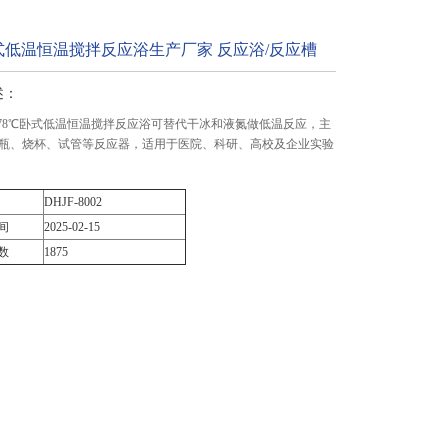
式低温恒温搅拌反应浴生产厂家 反应浴/反应槽
述：
02负78℃卧式低温恒温搅拌反应浴可替代干冰和液氮做低温反应，主
瓶、烧杯、试管等反应器，适用于医院、科研、高校及企业实验
DHJF-8002
间
2025-02-15
数
1875