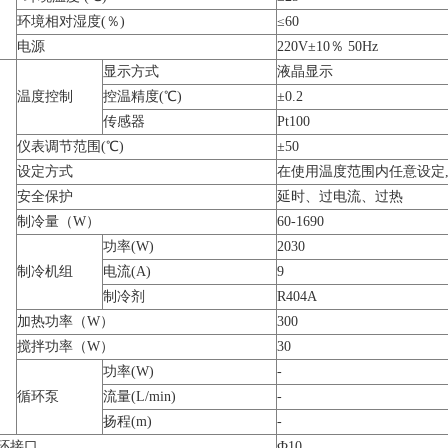
环境相对湿度(％)
≤60
电源
220V±10％ 50Hz
显示方式
液晶显示
温度控制
控温精度(℃)
±0.2
传感器
Pt100
仪表调节范围(℃)
±50
设定方式
在使用温度范围内任意设定,
安全保护
延时、过电流、过热
制冷量（W）
60-1690
功率(W)
2030
制冷机组
电流(A)
9
制冷剂
R404A
加热功率（W）
300
搅拌功率（W）
30
功率(W)
-
循环泵
流量(L/min)
-
扬程(m)
-
环接口
Ф10