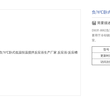
负78℃卧
简要描
DHJF-80
要用于冷却烧
室。
型号
更新时
访问次