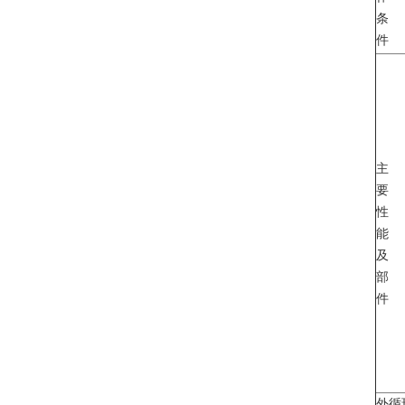
条
件
主
要
性
能
及
部
件
外循