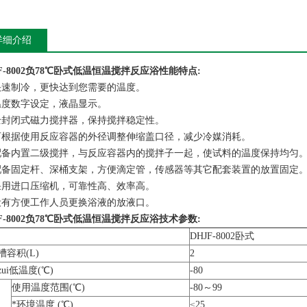
详细介绍
-8002
负78℃卧式低温恒温搅拌反应浴
性能特点:
快速制冷，更快达到您需要的温度。
温度数字设定，液晶显示。
全封闭式磁力搅拌器，保持搅拌稳定性。
可根据使用反应容器的外径调整伸缩盖口径，减少冷媒消耗。
配备内置二级搅拌，与反应容器内的搅拌子一起，使试料的温度保持均匀
配备固定杆、深桶支架，方便滴定管，传感器等其它配套装置的放置固定
采用进口压缩机，可靠性高、效率高。
设有方便工作人员更换浴液的放液口。
-8002
负78℃卧式低温恒温搅拌反应浴
技术参数:
DHJF-8002卧式
槽容积(L)
2
ui低温度(℃)
-80
使用温度范围(℃)
-80～99
*环境温度 (℃)
≤25