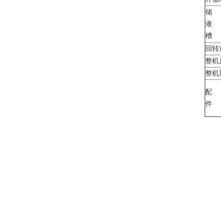
储
液
槽
回转速
整机
整机重
配
件