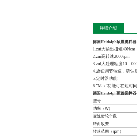
详细介绍
德国Heidolph顶置搅拌器-H
1.zui大输出扭矩40Ncm
2.zui高转速2000rpm
3.zui大处理粘度10，000
4.旋钮调节转速，确
5.定时器功能
6.“Max”功能可在短
德国Heidolph顶置搅拌器-H
型号
功率（W）
变速齿轮个数
转向改变
转速范围（rpm）