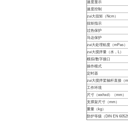
速度显示
速度控制
zui大扭矩（Ncm）
扭矩指示
过热保护
马达保护
zui大处理粘度（mPas）
zui大搅拌量（水，L）
模拟/数字接口
操作模式
定时器
zui大搅拌桨轴杆直接（
工作环境
尺寸（wxhxd）（mm）
支撑架尺寸（mm）
重量（kg）
防护等级（DIN EN 6052