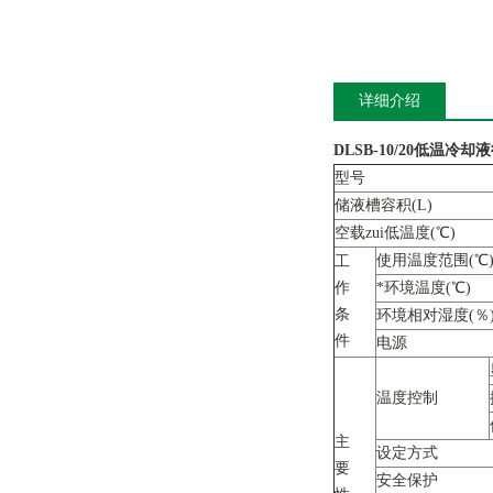
详细介绍
DLSB-10/20
低温冷却液
型号
储液槽容积(L)
空载zui低温度(℃)
使用温度范围(℃
工
作
*环境温度(℃)
条
环境相对湿度(％
件
电源
温度控制
主
设定方式
要
安全保护