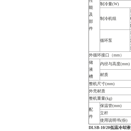
性
制冷量(W)
能
及
制冷机组
部
件
循环泵
外循环接口（mm）
储
内径与高度(mm)
液
材质
槽
整机尺寸(mm)
外壳材质
整机重量(kg)
保温管(mm)
配
立杆
件
使用说明书(份)
DLSB-10/20
低温冷却液