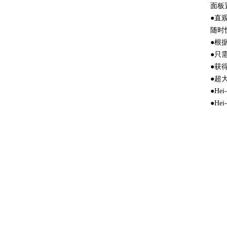
面板
●直
随时
●根
●只
●获
●超
●H
●H