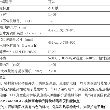
加热锅运行
可以
程梯度
不可以
（W）
1.400
（不含玻璃件）（kg）
16
3玻璃件尺寸（mm）
432×zui大739×845
水浴锅扩展后（l x w x h）
3 XL玻璃件尺寸（mm）
432×zui大739×920
浴锅扩展后（l x w x h）
级***（DIN EN 60529）
IP 20
环境
5-31℃， 80％相对湿度.32-40℃，相对
表面积（cm2）
1,400
超大冷凝管冷凝表面积（cm2）
2,200
优点
腐、密封良好的铸铝外壳，防冷凝涂层、免维护电机，均可确保旋转蒸发
空系统*的密封性缩短了蒸发时间，节约了运行成本。冷凝器配备无脂连
腐蚀的PTFE真空密封件以及直接与间接的介质接触部件，均*符合美国食
VAP Core ML/G3
实验室电动升降旋转蒸发仪
性能特点:
观的加强玻璃面板具有出色的机械、化学和热学稳定性。为保护电子元件、其