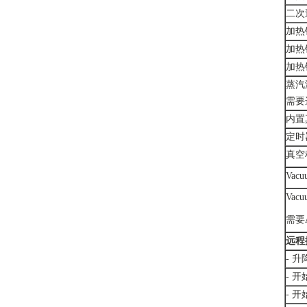
二次
加热
加热
加热
蒸汽
需要
内置
定时
真空
Vacu
Vacu
需要
远程
- 升
- 
- 