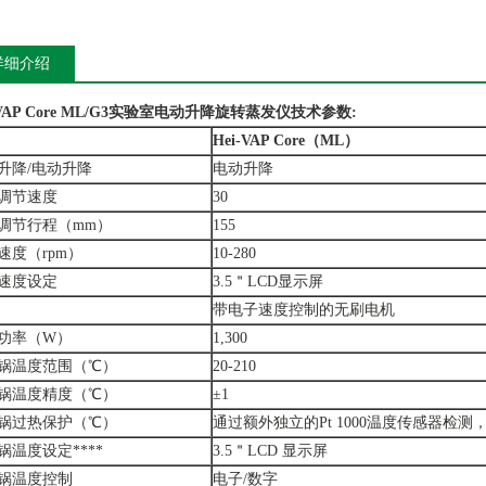
详细介绍
VAP Core ML/G3
实验室电动升降旋转蒸发仪
技术参数:
Hei-VAP Core（ML）
升降/电动升降
电动升降
调节速度
30
调节行程（mm）
155
速度（rpm）
10-280
速度设定
3.5＂LCD显示屏
带电子速度控制的无刷电机
功率（W）
1,300
锅温度范围（℃）
20-210
锅温度精度（℃）
±1
锅过热保护（℃）
通过额外独立的Pt 1000温度传感器检
锅温度设定****
3.5＂LCD 显示屏
锅温度控制
电子/数字