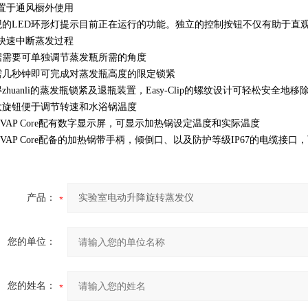
置于通风橱外使用
观的LED环形灯提示目前正在运行的功能。独立的控制按钮不仅有助于直
快速中断蒸发过程
据需要可单独调节蒸发瓶所需的角度
需几秒钟即可完成对蒸发瓶高度的限定锁紧
得zhuanli的蒸发瓶锁紧及退瓶装置，Easy-Clip的螺纹设计可轻松安全地
大旋钮便于调节转速和水浴锅温度
ei-VAP Core配有数字显示屏，可显示加热锅设定温度和实际温度
ei-VAP Core配备的加热锅带手柄，倾倒口、以及防护等级IP67的电缆
产品：
您的单位：
您的姓名：