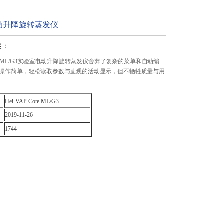
动升降旋转蒸发仪
述：
 Core ML/G3实验室电动升降旋转蒸发仪舍弃了复杂的菜单和自动编
操作简单，轻松读取参数与直观的活动显示，但不牺牲质量与用
Hei-VAP Core ML/G3
2019-11-26
1744