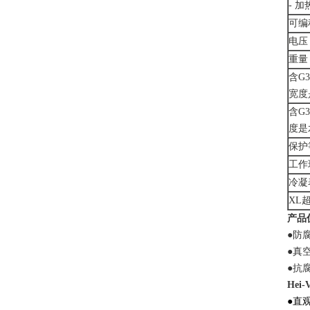
- 
可编
电压
重量
含G
宽度是
含G
度是水
保护等
工作
冷凝
XL
产品
●防
●真
●抗
Hei-
●
直