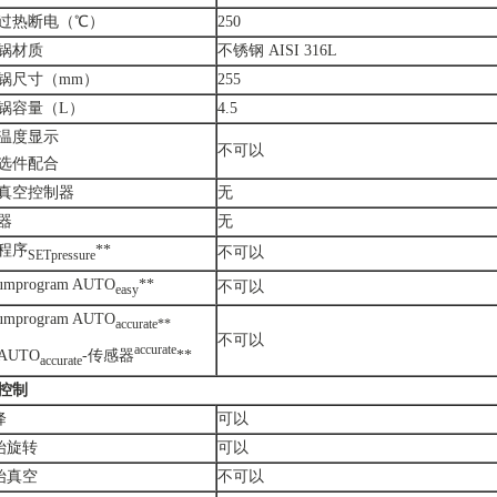
过热断电（℃）
250
锅材质
不锈钢 AISI 316L
锅尺寸（mm）
255
锅容量（L）
4.5
温度显示
不可以
选件配合
真空控制器
无
器
无
程序
**
不可以
SETpressure
umprogram AUTO
**
不可以
easy
umprogram AUTO
accurate**
不可以
accurate
AUTO
-传感器
**
accurate
控制
降
可以
开始旋转
可以
开始真空
不可以