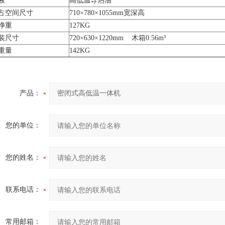
液
高低温导热油
占空间尺寸
710×780×1055mm宽深高
净重
127KG
装尺寸
720×630×1220mm 木箱0.56m³
重量
142KG
产品：
您的单位：
您的姓名：
联系电话：
常用邮箱：