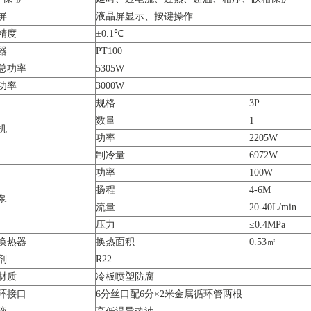
屏
液晶屏显示、按键操作
精度
±0.1℃
器
PT100
总功率
5305W
功率
3000W
规格
3P
数量
1
机
功率
2205W
制冷量
6972W
功率
100W
扬程
4-6M
泵
流量
20-40L/min
压力
≤0.4MPa
换热器
换热面积
0.53㎡
剂
R22
材质
冷板喷塑防腐
环接口
6分丝口配6分×2米金属循环管两根