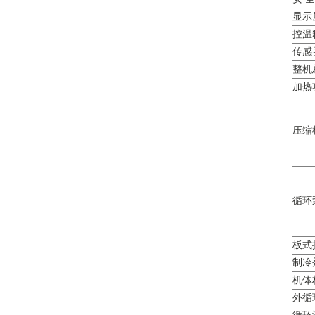
显示
控温
传感
整机
加热
压缩
循环
板式
制冷
机体
外循