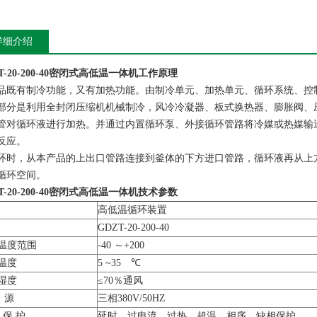
详细介绍
-20-200-40
密闭式高低温一体机
工作原理
品既有制冷功能，又有加热功能。由制冷单元、加热单元、循环系统、控
部分是利用全封闭压缩机机械制冷，风冷冷凝器、板式换热器、膨胀阀、
管对循环液进行加热。并通过内置循环泵、外接循环管路将冷媒或热媒输
反应。
环时，从本产品的上出口管路连接到釜体的下方进口管路，循环液再从上
循环空间。
-20-200-40
密闭式高低温一体机
技术参数
高低温循环装置
GDZT-20-200-40
温度范围
-40 ～+200
温度
5 ~35 ℃
湿度
≤70％通风
 源
三相380V/50HZ
 保 护
延时、过电流、过热、超温、相序、缺相保护