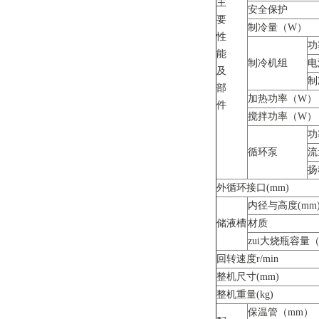
主
安全保护
要
制冷量（W）
性
功
能
制冷机组
电
及
制
部
加热功率（W）
件
搅拌功率（W）
功
循环泵
流
扬
外循环接口(mm)
内径与高度(mm
储液槽
材质
zui大烧瓶容量
回转速度r/min
整机尺寸(mm)
整机重量(kg)
保温管（mm）