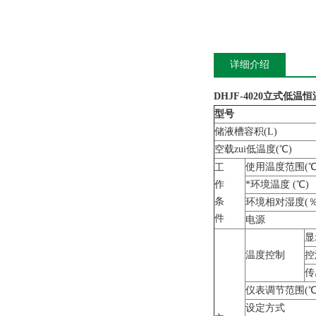
详细介绍
DHJF-4020立式低
型号
储液槽容积(L)
空载zui低温度(℃)
使用温度范围(℃
工
作
*环境温度 (℃)
条
环境相对湿度(％
件
电源
显
温度控制
控
传
仪表调节范围(℃
设定方式