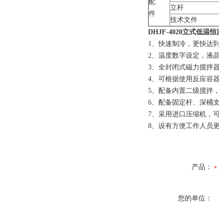
配
立杆
件
技术文件
DHJF-4020立式低
1、快速制冷，更快达
2、温度数字设定，液
3、全封闭式磁力搅拌
4、可根据使用反应容
5、配备内置二级搅拌
6、配备固定杆、深桶
7、采用进口压缩机，
8、设有方便工作人员
产品：
您的单位：