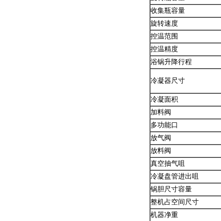
收集瓶容量
旋转速度
控温范围
控温精度
浴锅升降行程
冷凝器尺寸
冷凝面积
加料阀
多功能口
放气阀
放料阀
真空抽气咀
冷凝盘管进出咀
锅胆尺寸容量
整机占空间尺寸
机器净重