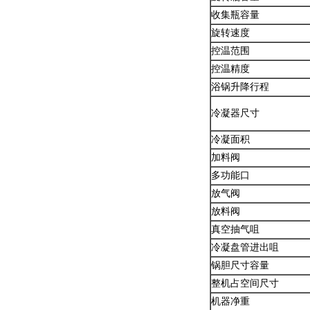
收集瓶容量
旋转速度
控温范围
控温精度
浴锅升降行程
冷凝器尺寸
冷凝面积
加料阀
多功能口
放气阀
放料阀
真空抽气咀
冷凝盘管进出咀
锅胆尺寸容量
整机占空间尺寸
机器净重