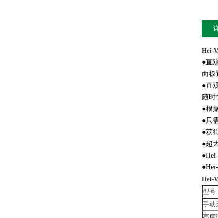
Hei
●直
面板
●直
随时
●根
●只
●获
●超
●H
●H
Hei
型号
手动
高度