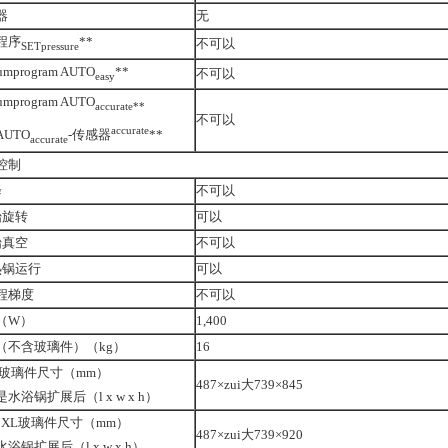
器
无
程序
**
不可以
SETpressure
umprogram AUTO
**
不可以
easy
umprogram AUTO
accurate**
不可以
accurate
UTO
-传感器
**
accurate
控制
降
不可以
始旋转
可以
始真空
不可以
热锅运行
可以
程梯度
不可以
（W）
1,400
（不含玻璃件）（kg）
16
3玻璃件尺寸（mm）
487×zui大739×845
水浴锅扩展后（l x w x h）
3 XL玻璃件尺寸（mm）
487×zui大739×920
浴锅扩展后（l x w x h）