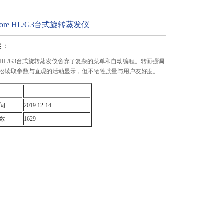
 Core HL/G3台式旋转蒸发仪
述：
 Core HL/G3台式旋转蒸发仪舍弃了复杂的菜单和自动编程。转而强调
松读取参数与直观的活动显示，但不牺牲质量与用户友好度。
间
2019-12-14
数
1629