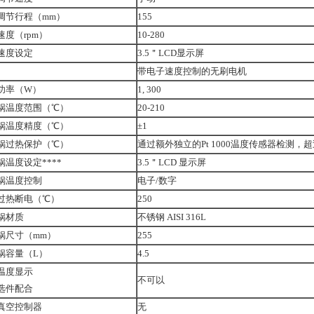
调节行程（mm）
155
速度（rpm）
10-280
速度设定
3.5＂LCD显示屏
带电子速度控制的无刷电机
功率（W）
1, 300
锅温度范围（℃）
20-210
锅温度精度（℃）
±1
锅过热保护（℃）
通过额外独立的Pt 1000温度传感器检测，
锅温度设定****
3.5＂LCD 显示屏
锅温度控制
电子/数字
过热断电（℃）
250
锅材质
不锈钢 AISI 316L
锅尺寸（mm）
255
锅容量（L）
4.5
温度显示
不可以
选件配合
真空控制器
无