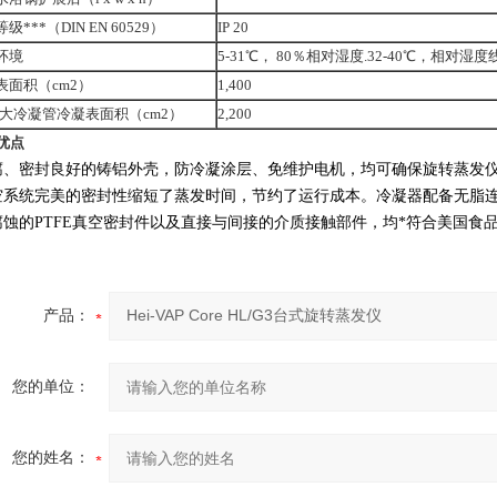
级***（DIN EN 60529）
IP 20
环境
5-31℃， 80％相对湿度.32-40℃，相对湿度
表面积（cm2）
1,400
超大冷凝管冷凝表面积（cm2）
2,200
优点
腐、密封良好的铸铝外壳，防冷凝涂层、免维护电机，均可确保旋转蒸发
空系统完美的密封性缩短了蒸发时间，节约了运行成本。冷凝器配备无脂
腐蚀的PTFE真空密封件以及直接与间接的介质接触部件，均*符合美国食
产品：
您的单位：
您的姓名：