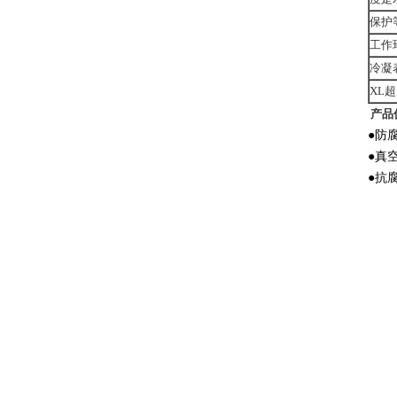
保护等
工作
冷凝
XL
产品
●防
●真
●抗