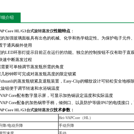
详细介绍
-VAP Core HL/G3台式旋转蒸发仪
性能特点
：
观的加强玻璃面板具有出色的机械、化学和热学稳定性。为保护电子元件、
置于通风橱外使用
观的LED环形灯提示目前正在运行的功能。独立的控制按钮不仅有助于直
快速中断蒸发过程
据需要可单独调节蒸发瓶所需的角度
需几秒钟即可完成对蒸发瓶高度的限定锁紧
得zhuanli的蒸发瓶锁紧及退瓶装置，Easy-Clip的螺纹设计可轻松安全地
大旋钮便于调节转速和水浴锅温度
ei-VAP Core配有数字显示屏，可显示加热锅设定温度和实际温度
ei-VAP Core配备的加热锅带手柄，倾倒口、以及防护等级IP67的电缆
-VAP Core HL/G3台式旋转蒸发仪
技术参数：
Hei-VAPCore（HL）
升降/电动升降
手动升降
调节速度
手动