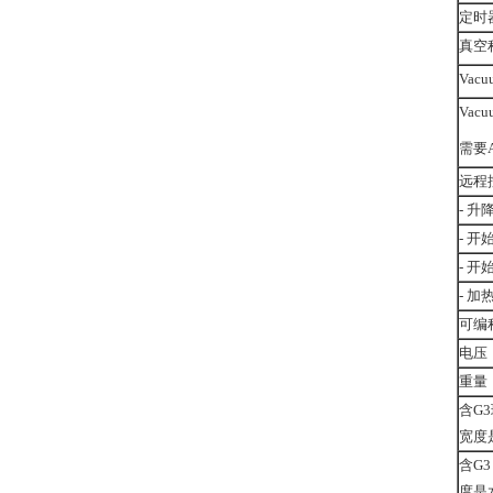
定时
真空
Vacu
Vacu
需要A
远程
- 升
- 开
- 开
- 加
可编
电压
重量
含G
宽度是
含G
度是水