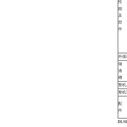
性
能
及
部
件
外循
储
液
槽
整机
整机重
配
件
DLSB