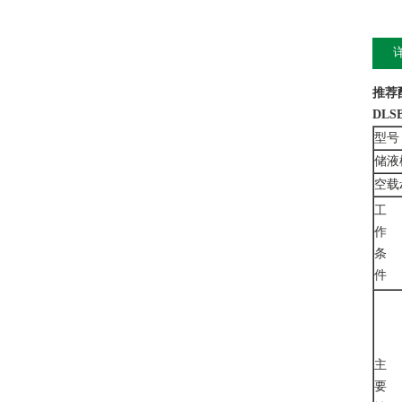
推荐
DLSB
型号
储液
空载z
工
作
条
件
主
要