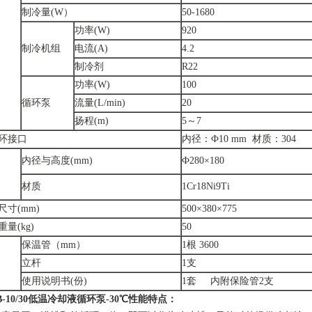
制冷量(W）
50-1680
功率(W)
920
制冷机组
电流(A)
4.2
制冷剂
R22
功率(W)
100
循环泵
流量(L/min)
20
扬程(m)
5～7
环接口
内径：Ф10 mm 材质：304
内径与高度(mm)
Ф280×180
材质
1Cr18Ni9Ti
尺寸(mm)
500×380×775
量(kg)
50
保温管（mm）
1根 3600
立杆
1支
使用说明书(份)
1套 内附保险管2支
-10/30
低温冷却液循环泵-30℃
性能特点：