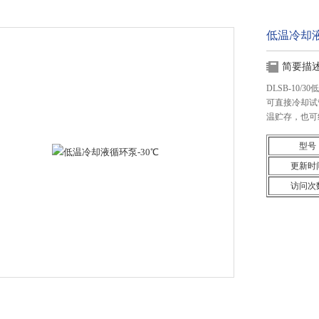
低温冷却液
简要描
DLSB-10
可直接冷却试
温贮存，也可
型号
更新时
访问次