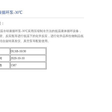
循环泵-30℃
述：
/30低温冷却液循环泵-30℃采用压缩制冷方法的低温液体循环设备，
管、反应瓶等进行低温下的化学反应，进行化学品和生物制品低
结合旋转蒸发仪、真空泵等配套使用。
DLSB-10/30
间
2020-10-10
数
1587