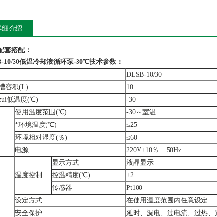
详细介绍
配套搭配：
-10/30
低温冷却液循环泵-30℃
技术参数：
DLSB-10/30
槽容积(L)
10
ui低温度(℃)
-30
使用温度范围(℃)
-30～室温
*环境温度(℃)
≤25
环境相对湿度(％)
≤60
电源
220V±10％ 50Hz
显示方式
液晶显示
温度控制
控温精度(℃)
±2
传感器
Pt100
设定方式
在使用温度范围内任意设定
安全保护
延时、漏电、过电流、过热、