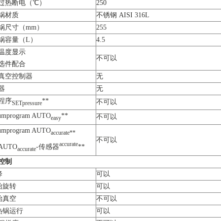
过热断电（℃）
250
锅材质
不锈钢 AISI 316L
锅尺寸（mm）
255
锅容量（L）
4.5
温度显示
不可以
选件配合
真空控制器
无
器
无
程序
**
不可以
SETpressure
umprogram AUTO
**
不可以
easy
umprogram AUTO
accurate**
不可以
accurate
AUTO
-传感器
**
accurate
控制
降
可以
开始旋转
可以
开始真空
不可以
加热锅运行
可以