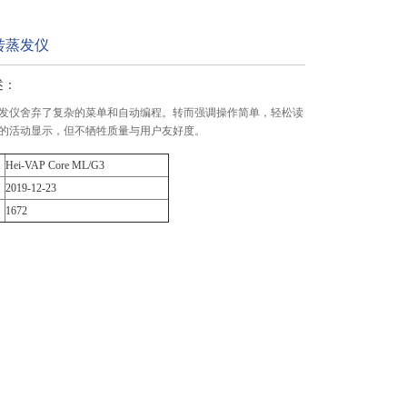
转蒸发仪
述：
发仪舍弃了复杂的菜单和自动编程。转而强调操作简单，轻松读
的活动显示，但不牺牲质量与用户友好度。
Hei-VAP Core ML/G3
2019-12-23
1672