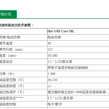
详细介绍
室旋转蒸发仪
技术参数：
Hei-VAP Core ML
升降/电动升降
电动升降
调节速度
30
调节行程（mm）
155
速度（rpm）
10-280
速度设定
3.5＂LCD显示屏
带电子速度控制的无刷电机
功率（W）
1,300
锅温度范围（℃）
20-210
锅温度精度（℃）
±1
锅过热保护（℃）
通过额外独立的Pt 1000温度传感器检
锅温度设定****
3.5＂LCD 显示屏
锅温度控制
电子/数字