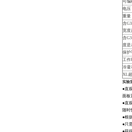
可编
电压
重量
含G
宽度是
含G
度是水
保护等
工作
冷凝
XL
实验
●直
面板
●直
随时
●根
●只
●获