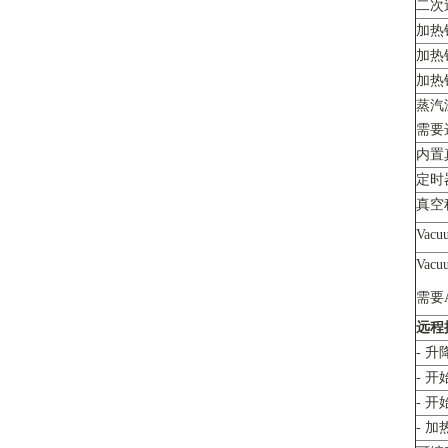
二次
加热
加热
加热
蒸汽
需要
内置
定时
真空
Vacu
Vacu
需要
远程
- 升
- 
- 
- 