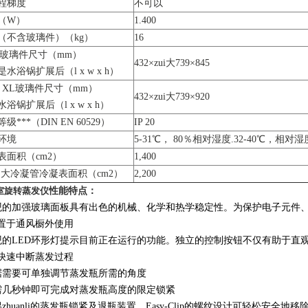
程梯度
不可以
（W）
1.400
（不含玻璃件）（kg）
16
3玻璃件尺寸（mm）
432×zui大739×845
水浴锅扩展后（l x w x h）
3 XL玻璃件尺寸（mm）
432×zui大739×920
浴锅扩展后（l x w x h）
级***（DIN EN 60529）
IP 20
环境
5-31℃， 80％相对湿度.32-40℃，相对
表面积（cm2）
1,400
超大冷凝管冷凝表面积（cm2）
2,200
室旋转蒸发仪
性能特点：
观的加强玻璃面板具有出色的机械、化学和热学稳定性。为保护电子元件、
置于通风橱外使用
观的LED环形灯提示目前正在运行的功能。独立的控制按钮不仅有助于直
快速中断蒸发过程
据需要可单独调节蒸发瓶所需的角度
需几秒钟即可完成对蒸发瓶高度的限定锁紧
得zhuanli的蒸发瓶锁紧及退瓶装置，Easy-Clip的螺纹设计可轻松安全地