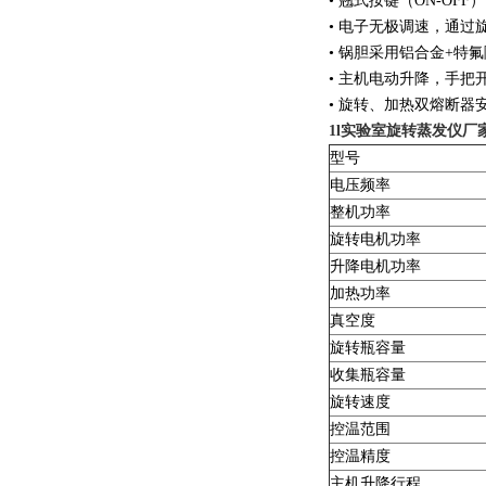
• 翘式按键（ON-OF
• 电子无极调速，通过
• 锅胆采用铝合金+特
• 主机电动升降，手把
• 旋转、加热双熔断器
1l实验室旋转蒸发仪厂
型号
电压频率
整机功率
旋转电机功率
升降电机功率
加热功率
真空度
旋转瓶容量
收集瓶容量
旋转速度
控温范围
控温精度
主机升降行程