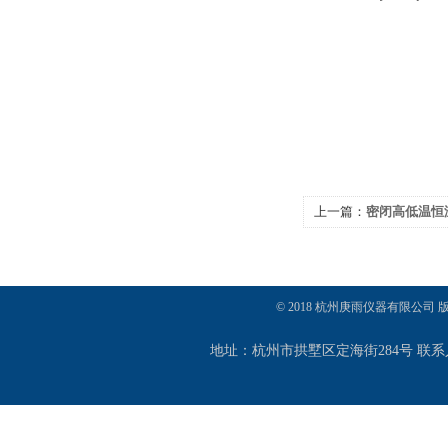
上一篇：
密闭高低温恒温水
反应浴/反应槽
© 2018 杭州庚雨仪器有限公司
地址：杭州市拱墅区定海街284号 联系人