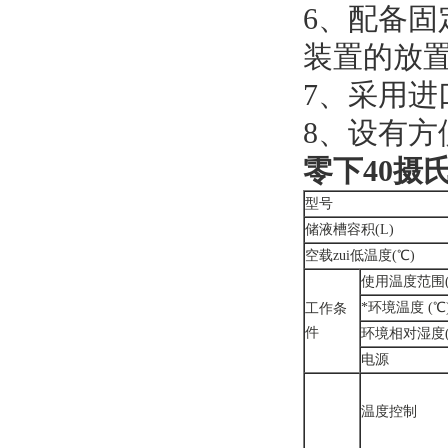
6、配备
装置的放
7、采用
8、设有
零下40摄
型号
储液槽容积(L)
空载zui低温度(℃)
使用温度范围(
*环境温度 (℃
工作条
件
环境相对湿度(
电源
温度控制