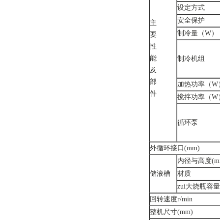
设定方式
安全保护
主
制冷量（W）
要
性
能
制冷机组
及
部
加热功率（W
件
搅拌功率（W
循环泵
外循环接口(mm)
内径与高度(m
储液槽
材质
zui大烧瓶容
回转速度r/min
整机尺寸(mm)