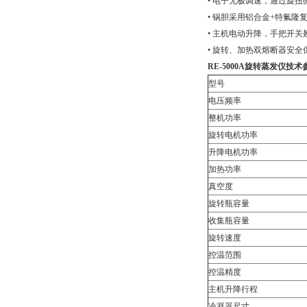
• 电子无极调速，通过旋扭
• 锅胆采用铝合金+特氟隆
• 主机电动升降，手把开
• 旋转、加热双熔断器安全
RE-5000A旋转蒸发仪
技术
型号
电压频率
整机功率
旋转电机功率
升降电机功率
加热功率
真空度
旋转瓶容量
收集瓶容量
旋转速度
控温范围
控温精度
主机升降行程
冷凝器尺寸