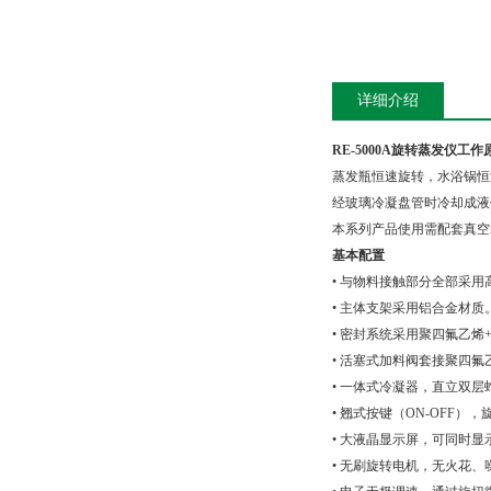
详细介绍
RE-5000A旋转蒸发仪
工作
蒸发瓶恒速旋转，水浴锅恒
经玻璃冷凝盘管时冷却成液
本系列产品使用需配套真空
基本配置
• 与物料接触部分全部采
• 主体支架采用铝合金材质
• 密封系统采用聚四氟乙烯
• 活塞式加料阀套接聚四
• 一体式冷凝器，直立双层
• 翘式按键（ON-OFF
• 大液晶显示屏，可同时显
• 无刷旋转电机，无火花