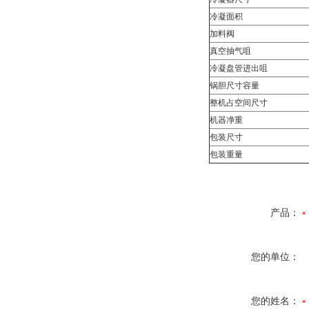
冷凝面积
加料阀
真空抽气咀
冷凝盘管进出咀
锅胆尺寸容量
整机占空间尺寸
机器净重
包装尺寸
包装重量
产品：
您的单位：
您的姓名：