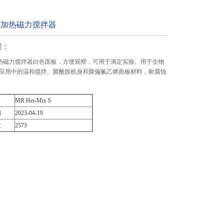
ph非加热磁力搅拌器
述：
ph非加热磁力搅拌器白色面板，方便观察，可用于滴定实验。用于生物
应用中的温和搅拌。聚酰胺机身和聚偏氟乙烯面板材料，耐腐蚀
MR Hei-Mix S
间
2023-04-19
数
2573