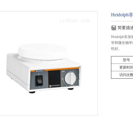
Heidol
简要描
Heidol
学和微生物学
性好。
型号
更新时
访问次