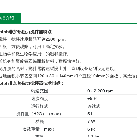
详细介绍
idolph非加热磁力搅拌器特点：
搅拌，搅拌速度极限可达2200 rpm。
面板，方便观察，可用于滴定实验。
生物学和微生物学应用中的温和搅拌。
胺机身和聚偏氟乙烯面板材料，耐腐蚀性好。
免介质的飞溅，搅拌器转速缓慢上升，直到设备达到设定速度。
占地面积小节省空间126 × 80 × 140mm和个直径104mm的面板，高效
idolph非加热磁力搅拌器技术指标：
转速范围
0 - 2,200 rpm
速度精度
±5 %
运行模式
连续式
搅拌量（H2O）（max）
5 L
功耗
7 W
负载重量（max）
6 kg
重量
1.1 kg