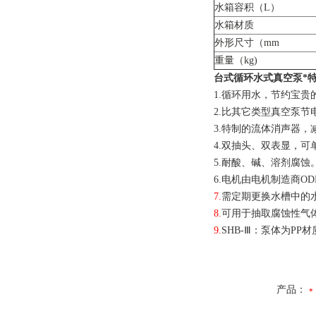
水箱容积（L）
水箱材质
外形尺寸（mm
重量（kg)
台式循环水式真空泵*
1.循环用水，节约宝贵
2.比其它类型真空泵节
3.特制的流体消声器
4.双抽头、双表显，可
5.耐酸、碱、溶剂腐蚀
6.电机由电机制造商O
7.
需定期更换水槽中的
8.
可用于抽取腐蚀性气
9.
SHB-Ⅲ：泵体为PP
产品：