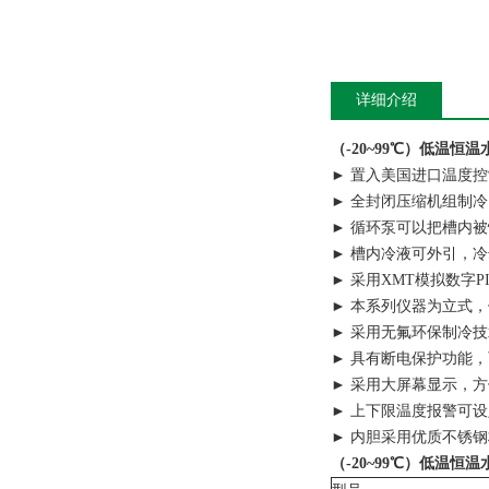
详细介绍
（-20~99℃）低温恒
► 置入美国进口温度
► 全封闭压缩机组制
► 循环泵可以把槽内
► 槽内冷液可外引，
► 采用XMT模拟数字
► 本系列仪器为立式
► 采用无氟环保制冷
► 具有断电保护功能
► 采用大屏幕显示，
► 上下限温度报警可
► 内胆采用优质不锈
（-20~99℃）低温恒