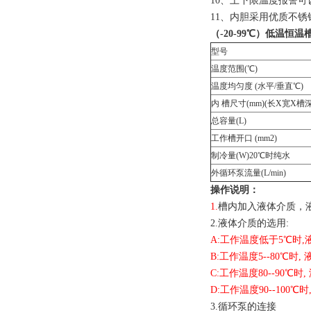
10、上下限温度报警可
11、内胆采用优质不锈
（-20-99℃）低温恒温
型号
温度范围(℃)
温度均匀度 (水平/垂直℃)
内 槽尺寸(mm)(长X宽X槽
总容量(L)
工作槽开口 (mm2)
制冷量(W)20℃时纯水
外循环泵流量(L/min)
操作说明：
1.
槽内加入液体介质，液
2.液体介质的选用:
A:工作温度低于5℃时
B:工作温度5--80℃时
C:工作温度80--90℃
D:工作温度90--100
3.循环泵的连接