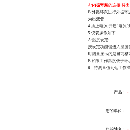
A:
内循环泵
的连接,将
B:外循环泵进行外循环
为出液管.
4.插上电源,开启"电源"
5.仪表操作如下:
A:温度设定:
按设定功能键进入温度设
时测量显示的是当前槽
B:如果工作温度低于环
6．待测量值到达工作
产品：
您的单位：
您的姓名：