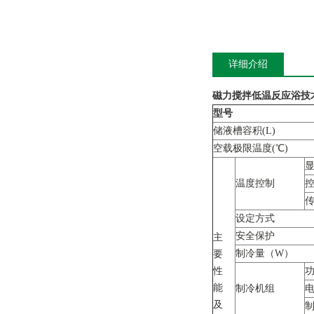
详细介绍
磁力搅拌低温反应浴
技
型号
储液槽容积(L)
空载极限温度(℃)
温度控制
控
设定方式
安全保护
主
制冷量（W）
要
性
功
能
制冷机组
电
及