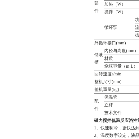
部
加热（W）
件
搅拌（W）
功
循环泵
流
扬
外循环接口(mm)
内径与高度(mm)
储液
材质
槽
烧瓶容量（m L）
回转速度r/min
整机尺寸(mm)
整机重量(kg)
保温管
配
立杆
件
技术文件
磁力搅拌低温反应浴
性
1、快速制冷，更快达
2、温度数字设定，液