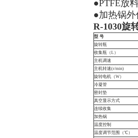
●PTFE
●加热锅
R-1030
旋
型 号
旋转瓶
收集瓶（L）
主机调速
主机转速(r/min)
旋转电机（W）
冷凝管
密封垫
真空显示方式
连续收集
加热锅
温度控制
温度调节范围（℃）