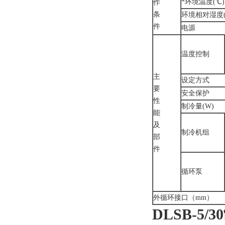
*环境温度(℃)
作
条
环境相对湿度(
件
电源
温度控制
主
设定方式
要
安全保护
性
制冷量(W)
能
及
制冷机组
部
件
循环泵
外循环接口（mm）
DLSB-5/30