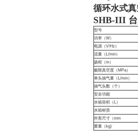
循环水式真
SHB-I
型号
功率（W）
电源（V/Hz）
流量（L/min）
扬程（m）
极限真空度（MPa）
单头抽气量（L/min）
抽气头数（个）
安全功能
水箱容积（L）
水箱材质
外形尺寸（mm
重量（kg)