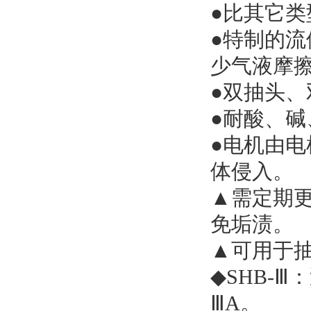
●比其它类
●特制的
少气液摩
●双抽头
●耐酸、碱
●电机由电
体侵入。
▲需定期
免垢渍。
▲可用于
◆SHB-
ⅢA。