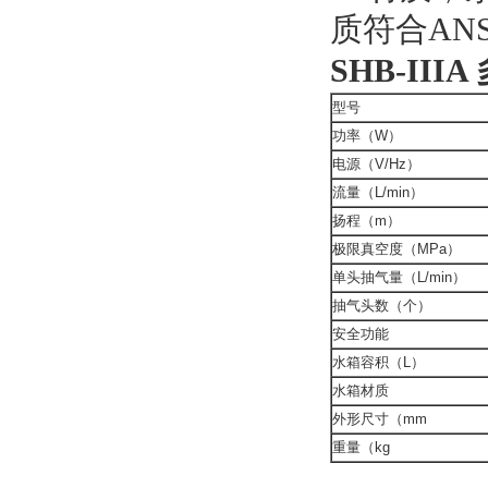
质符合AN
SHB-II
型号
功率（W）
电源（V/Hz）
流量（L/min）
扬程（m）
极限真空度（MPa）
单头抽气量（L/min）
抽气头数（个）
安全功能
水箱容积（L）
水箱材质
外形尺寸（mm
重量（kg