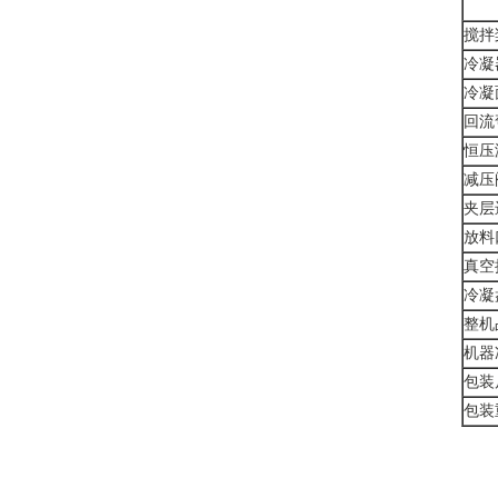
搅拌
冷凝
冷凝
回流
恒压
减压
夹层
放料
真空
冷凝
整机
机器
包装
包装