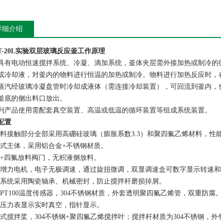
详细介绍
FT-20L实验双层玻璃反应釜
工作原理
具有电动恒速搅拌系统、冷凝、滴加系统，釜体夹层需外接加热或制冷的
或冷却液，对釜内的物料进行恒温的加热或制冷。物料进行加热反应时，
蒸汽经玻璃冷凝盘管时冷却成液体（需连接冷却装置），可回流到釜内，
釜底的侧出料口放出。
列产品使用需配套真空装置、高温或低温的循环装置等组成系统装置。
配置
物料接触部分全部采用高硼硅玻璃（膨胀系数3.3）和聚四氟乙烯材料，性
架式主体，采用铝合金+不锈钢材质。
璃+四氟放料阀门，无积液侧放料。
速增力电机，电子无极调速，通过旋扭微调，双显调速盒可数字显示转速
拌系统采用陶瓷轴承、机械密封，防止搅拌杆磨损掉屑。
用PT100温度传感器，304不锈钢材质，外套透明聚四氟乙烯管，双重防腐
空压力表显示实时真空，指针显示。
牙式搅拌桨，304不锈钢+聚四氟乙烯搅拌叶；搅拌杆材质为304不锈钢，