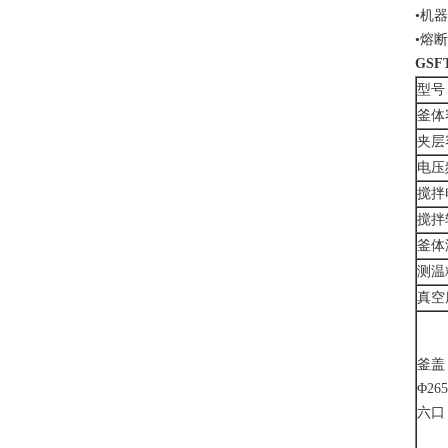
•机
•熔
GS
型号
釜体
夹层
电压
搅拌
搅拌
釜体
测温
真空
釜盖
Φ26
六口