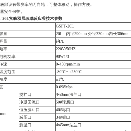
器底部设有带刹车的万向轮，可整体移动，操作方便。
断器安全保护。
FT-20L实验双层玻璃反应釜
技术参数
GSFT-20L
容量
20L 内径290mm 外径330mm内长386mm
容量
约7L
频率
220V/50HZ
电机功率
90W1/3
转速
0-450rpm/min
温度范围
-80℃~ +250℃
精度
±1℃
度
0.098Mpa
搅拌口
Φ50mm法兰口
冷凝回流口
50#球磨口
恒压漏斗口
40#标口
5mm
减压口
34#标口
测温口
Φ45mm法兰口