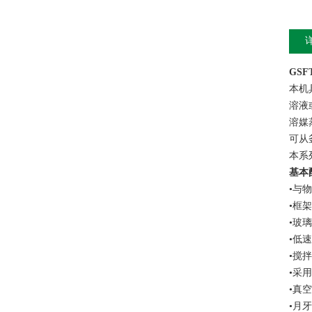
GS
本机
溶液
溶媒
可从
本系
基本
•与
•框
•玻
•低
•搅
•采
•真
•月