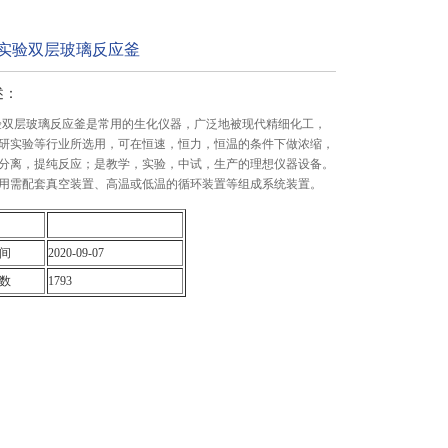
20L实验双层玻璃反应釜
述：
0L实验双层玻璃反应釜是常用的生化仪器，广泛地被现代精细化工，
研实验等行业所选用，可在恒速，恒力，恒温的条件下做浓缩，
分离，提纯反应；是教学，实验，中试，生产的理想仪器设备。
用需配套真空装置、高温或低温的循环装置等组成系统装置。
间
2020-09-07
数
1793