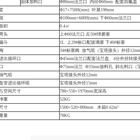
固体加料口
Φ80mm法兰口 内径Φ60mm 配套四氟盖
桨
Φ17×750H(mm) 叶展190mm
器
Φ100mm×600H(mm) 下Φ60mm法兰口
面积
0.4㎡
弯头
上Φ60法兰口 左50#球磨塞
漏斗
1L 上29#标口配玻璃塞 下40#标塞
阀
34#标塞阀 放气咀（宝塔接头）外径12m
进出循环口
Φ45mm法兰口配套法兰盘、4分外丝转接
口
Φ75mm法兰 Φ33mm放料孔 斜出料口（宝
抽气咀
宝塔接头外径12mm
盘管进出循环咀
宝塔接头外径15mm
占空间尺寸
780×550×1970mm宽深高
净重
52KG
尺寸
1500×520×800mm 木箱0.62m³
重量
78KG