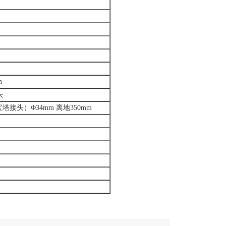
m
头
塔接头）Φ34mm 离地350mm