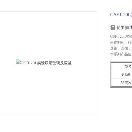
GSFT-
简要描
GSFT-2
生物制药，科
蒸馏，回馏，
本系列产品使
型号
更新时
访问次