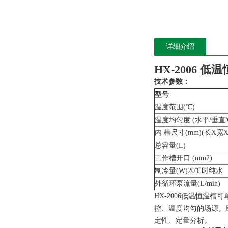
详细介绍
HX-2006 
技术参数：
型号
温度范围(℃)
温度均匀度 (水平/垂直
内 槽尺寸(mm)(长X宽
总容量(L)
工作槽开口 (mm2)
制冷量(W)20℃时纯水
外循环泵流量(L/min)
HX-2006低温恒
控、温度均匀的场源。
定性、定量分析。